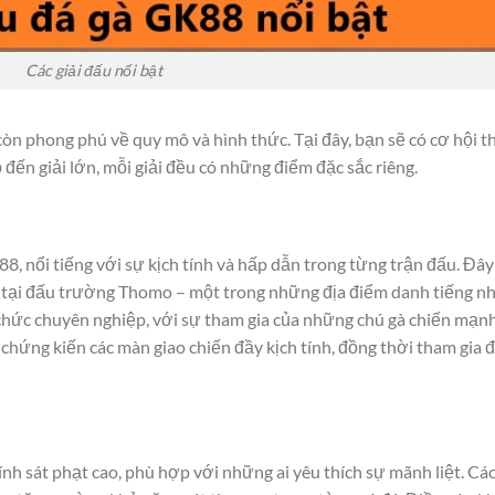
Các giải đấu nổi bật
òn phong phú về quy mô và hình thức. Tại đây, bạn sẽ có cơ hội 
ỏ đến giải lớn, mỗi giải đều có những điểm đặc sắc riêng.
8, nổi tiếng với sự kịch tính và hấp dẫn trong từng trận đấu. Đây
c tại đấu trường Thomo – một trong những địa điểm danh tiếng n
chức chuyên nghiệp, với sự tham gia của những chú gà chiến mạn
 chứng kiến các màn giao chiến đầy kịch tính, đồng thời tham gia 
ính sát phạt cao, phù hợp với những ai yêu thích sự mãnh liệt. Cá