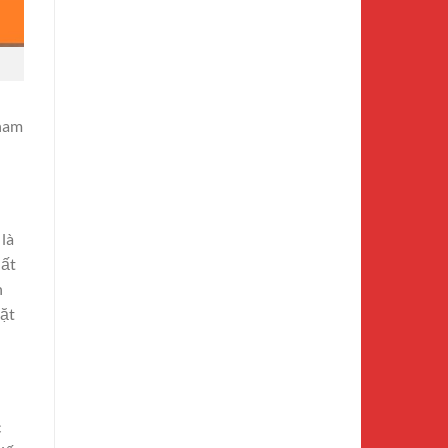
tham
 là
hất
h
đặt
c