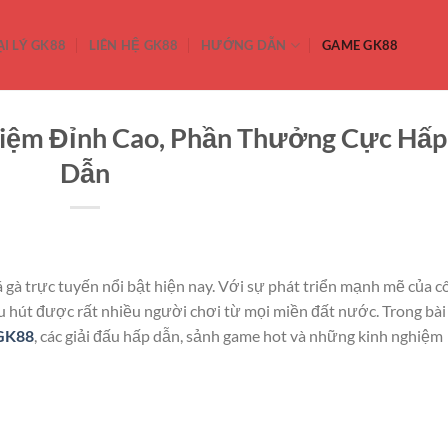
ẠI LÝ GK88
LIÊN HỆ GK88
HƯỚNG DẪN
GAME GK88
hiệm Đỉnh Cao, Phần Thưởng Cực Hấp
Dẫn
 gà trực tuyến nổi bật hiện nay. Với sự phát triển mạnh mẽ của c
hu hút được rất nhiều người chơi từ mọi miền đất nước. Trong bài
GK88
, các giải đấu hấp dẫn, sảnh game hot và những kinh nghiệm