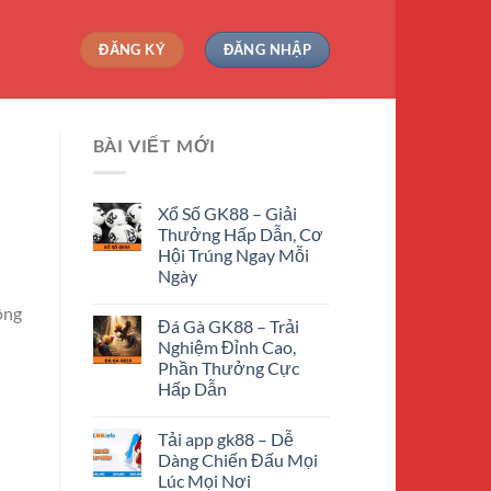
ĐĂNG KÝ
ĐĂNG NHẬP
BÀI VIẾT MỚI
Xổ Số GK88 – Giải
Thưởng Hấp Dẫn, Cơ
Hội Trúng Ngay Mỗi
Ngày
ông
Đá Gà GK88 – Trải
Nghiệm Đỉnh Cao,
Phần Thưởng Cực
Hấp Dẫn
Tải app gk88 – Dễ
Dàng Chiến Đấu Mọi
Lúc Mọi Nơi