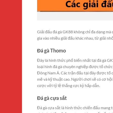
Giải đấu đá gà GK88 không chỉ đa dạng mà c
gia vào nhiều giải đấu khác nhau, từ giải nh
Đá gà Thomo
Đây là hình thức phổ biến nhất tại đá gà GK8
loại hình đá gà chuyên nghiệp được tổ chứ
Đông Nam Á. Các trận đấu tại đây được tổ 
mẽ và kỹ thuật cao. Người chơi sẽ có cơ hội
cược với tỷ lệ thắng cực kỳ hấp dẫn.
Đá gà cựa sắt
Đá gà cựa sắt là hình thức chiến đấu mang t