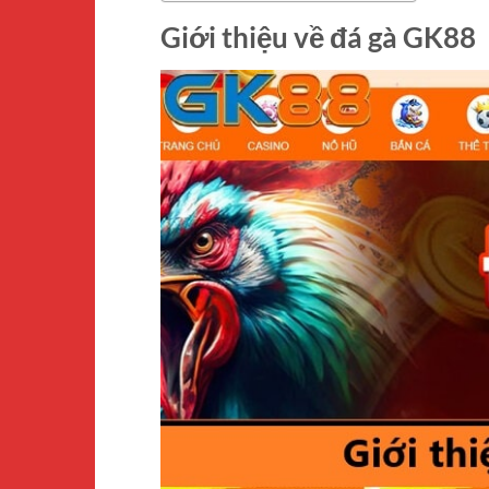
Giới thiệu về đá gà GK88