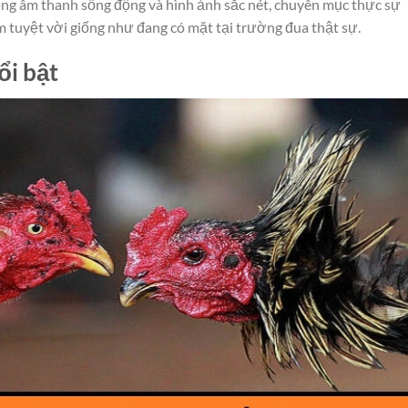
ống âm thanh sống động và hình ảnh sắc nét, chuyên mục thực sự
 tuyệt vời giống như đang có mặt tại trường đua thật sự.
ổi bật