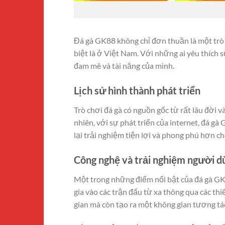
Đá gà GK88 không chỉ đơn thuần là một trò 
biệt là ở Việt Nam. Với những ai yêu thích s
đam mê và tài năng của mình.
Lịch sử hình thành phát triển
Trò chơi đá gà có nguồn gốc từ rất lâu đời 
nhiên, với sự phát triển của internet, đá 
lại trải nghiệm tiện lợi và phong phú hơn c
Công nghệ và trải nghiệm người d
Một trong những điểm nổi bật của đá gà GK8
gia vào các trận đấu từ xa thông qua các thi
gian mà còn tạo ra một không gian tương tác